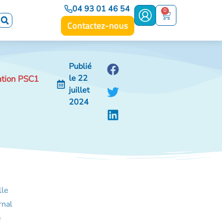
04 93 01 46 54
0
Contactez-nous
Publié
le
22
ation PSC1
juillet
2024
lle
rnal
e