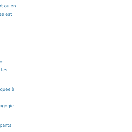
nt ou en
es est
es
 les
iquée à
dagogie
ipants