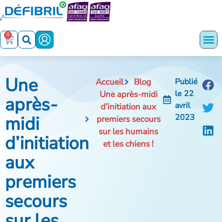
0
Une
Accueil
Blog
Publié
le
22
Une après-midi
après-
avril
d’initiation aux
midi
2023
premiers secours
sur les humains
d’initiation
et les chiens !
aux
premiers
secours
sur les