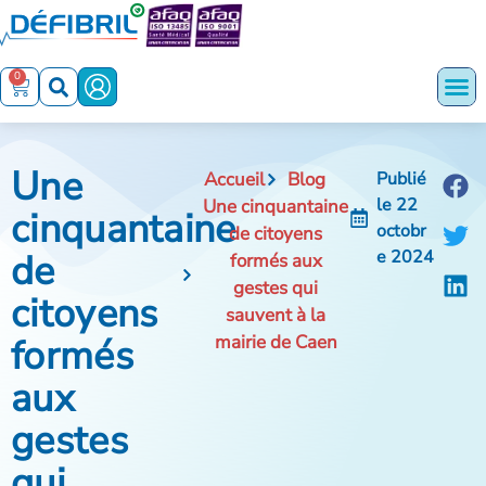
0
Une
Accueil
Blog
Publié
le
22
Une cinquantaine
cinquantaine
octobr
de citoyens
de
e 2024
formés aux
gestes qui
citoyens
sauvent à la
formés
mairie de Caen
aux
gestes
qui