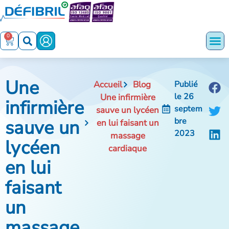
0
Une
Accueil
Blog
Publié
le
26
Une infirmière
infirmière
septem
sauve un lycéen
sauve un
bre
en lui faisant un
2023
massage
lycéen
cardiaque
en lui
faisant
un
massage