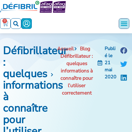
0
Défibrillateur
Accueil
Blog
Publi
é le
Défibrillateur :
:
21
quelques
quelques
mai
informations à
2020
connaître pour
informations
l’utiliser
à
correctement
connaître
pour
l’utiliser