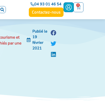
04 93 01 46 54
0
Contactez-nous
Publié le
19
courisme et
février
hiés par une
2021