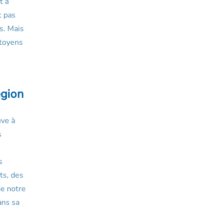
t à
t pas
s. Mais
itoyens
égion
uve à
s
s
ts, des
de notre
ans sa