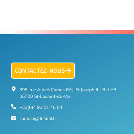
CONTACTEZ-NOUS
395, rue Albert Camus Rés. St Joseph II - Bat H3
06700 St-Laurent-du-Var
+33(0)4 93 01 46 54
contact@defibril.fr