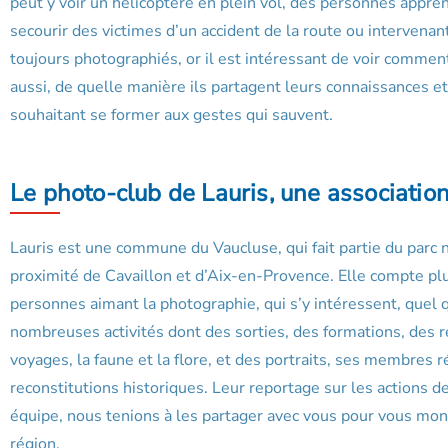
peut y voir un hélicoptère en plein vol, des personnes appre
secourir des victimes d’un accident de la route ou intervena
toujours photographiés, or il est intéressant de voir commen
aussi, de quelle manière ils partagent leurs connaissances e
souhaitant se former aux gestes qui sauvent.
Le photo-club de Lauris, une associatio
Lauris est une commune du Vaucluse, qui fait partie du parc n
proximité de Cavaillon et d’Aix-en-Provence. Elle compte plus
personnes aimant la photographie, qui s’y intéressent, quel q
nombreuses activités dont des sorties, des formations, des r
voyages, la faune et la flore, et des portraits, ses membres
reconstitutions historiques. Leur reportage sur les actions 
équipe, nous tenions à les partager avec vous pour vous montr
région.