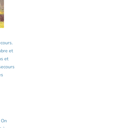
ecours.
mbre et
ns et
secours
es
. On