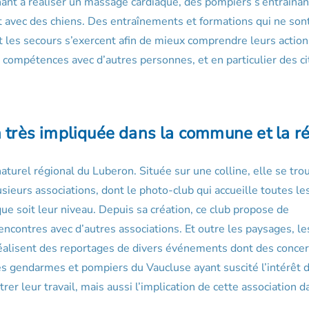
nant à réaliser un massage cardiaque, des pompiers s’entraînan
nt avec des chiens. Des entraînements et formations qui ne son
t les secours s’exercent afin de mieux comprendre leurs action
t compétences avec d’autres personnes, et en particulier des c
n très impliquée dans la commune et la r
aturel régional du Luberon. Située sur une colline, elle se tro
ieurs associations, dont le photo-club qui accueille toutes le
ue soit leur niveau. Depuis sa création, ce club propose de
encontres avec d’autres associations. Et outre les paysages, le
 réalisent des reportages de divers événements dont des concer
des gendarmes et pompiers du Vaucluse ayant suscité l’intérêt 
er leur travail, mais aussi l’implication de cette association d