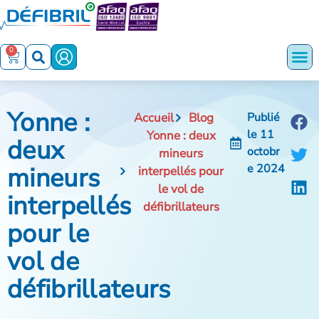
0
Yonne :
Accueil
Blog
Publié
le
11
Yonne : deux
deux
octobr
mineurs
mineurs
e 2024
interpellés pour
le vol de
interpellés
défibrillateurs
pour le
vol de
défibrillateurs